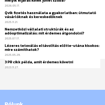
melyik eljárás kinek jöhet szóba?
2026.05.17.
Qvik fizetés használata a gyakorlatban: útmutató
vásárlóknak és kereskedőknek
2025.11.21.
Nemzetközi vállalati struktúrák és az
adóoptimalizálás: mit érdemes átgondolni?
2025.07.17.
Lézeres tetoválás eltávolítás előtte-utána kisokos:
mire számíthatok?
2025.05.29.
3 PR cikk példa, amit érdemes követni
2023.11.27.
Rólunk