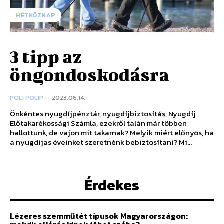
HÉTKÖZNAP
3 tipp az
öngondoskodásra
POLI POLIP
-
2023.06.14.
Önkéntes nyugdíjpénztár, nyugdíjbiztosítás, Nyugdíj
Előtakarékossági Számla, ezekről talán már többen
hallottunk, de vajon mit takarnak? Melyik miért előnyös, ha
a nyugdíjas éveinket szeretnénk bebiztosítani? Mi...
Érdekes
Lézeres szemműtét típusok Magyarországon: