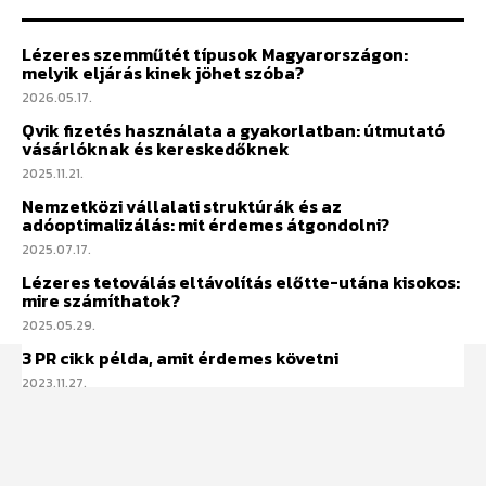
Lézeres szemműtét típusok Magyarországon:
melyik eljárás kinek jöhet szóba?
2026.05.17.
Qvik fizetés használata a gyakorlatban: útmutató
vásárlóknak és kereskedőknek
2025.11.21.
Nemzetközi vállalati struktúrák és az
adóoptimalizálás: mit érdemes átgondolni?
2025.07.17.
Lézeres tetoválás eltávolítás előtte-utána kisokos:
mire számíthatok?
2025.05.29.
3 PR cikk példa, amit érdemes követni
2023.11.27.