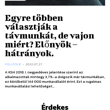
Egyre többen
választják a
távmunkát, de vajon
miért? Előnyök –
hátrányok.
POLI POLIP
-
2022.07.27.
A KSH 2018. I. negyedéves jelentése szerint az
alkalmazottak mintegy 3,7%-a dolgozik már távmunkában,
ez körülbelül 144 000 munkavállalót érint. Ezt a rugalmas
munkavállalási lehetőséget...
Érdekes