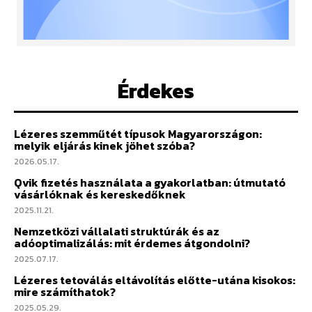
Érdekes
Lézeres szemműtét típusok Magyarországon:
melyik eljárás kinek jöhet szóba?
2026.05.17.
Qvik fizetés használata a gyakorlatban: útmutató
vásárlóknak és kereskedőknek
2025.11.21.
Nemzetközi vállalati struktúrák és az
adóoptimalizálás: mit érdemes átgondolni?
2025.07.17.
Lézeres tetoválás eltávolítás előtte-utána kisokos:
mire számíthatok?
2025.05.29.