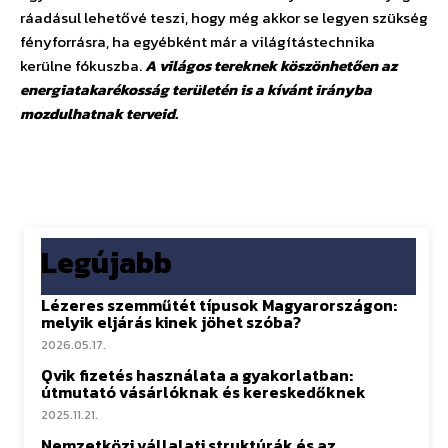
ráadásul lehetővé teszi, hogy még akkor se legyen szükség
fényforrásra, ha egyébként már a világítástechnika
kerülne fókuszba.
A világos tereknek köszönhetően az
energiatakarékosság területén is a kívánt irányba
mozdulhatnak terveid.
Legújabb
Lézeres szemműtét típusok Magyarországon:
melyik eljárás kinek jöhet szóba?
2026.05.17.
Qvik fizetés használata a gyakorlatban:
útmutató vásárlóknak és kereskedőknek
2025.11.21.
Nemzetközi vállalati struktúrák és az