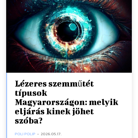
Lézeres szemműtét
típusok
Magyarországon: melyik
eljárás kinek jöhet
szóba?
POLI POLIP
-
2026.05.17.