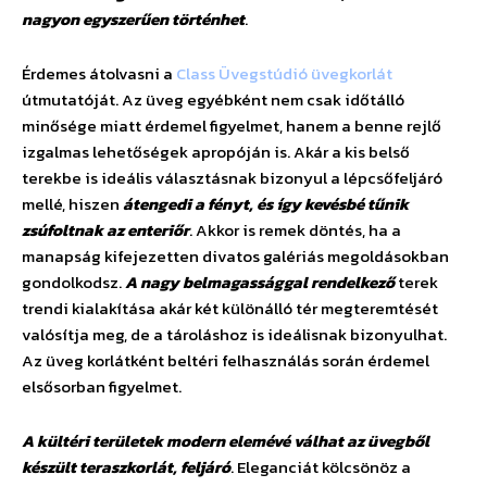
nagyon egyszerűen történhet
.
Érdemes átolvasni a
Class Üvegstúdió üvegkorlát
útmutatóját. Az üveg egyébként nem csak időtálló
minősége miatt érdemel figyelmet, hanem a benne rejlő
izgalmas lehetőségek apropóján is. Akár a kis belső
terekbe is ideális választásnak bizonyul a lépcsőfeljáró
mellé, hiszen
átengedi a fényt, és így kevésbé tűnik
zsúfoltnak az enteriőr
. Akkor is remek döntés, ha a
manapság kifejezetten divatos galériás megoldásokban
gondolkodsz.
A nagy belmagassággal rendelkező
terek
trendi kialakítása akár két különálló tér megteremtését
valósítja meg, de a tároláshoz is ideálisnak bizonyulhat.
Az üveg korlátként beltéri felhasználás során érdemel
elsősorban figyelmet.
A kültéri területek modern elemévé válhat az üvegből
készült teraszkorlát, feljáró
. Eleganciát kölcsönöz a