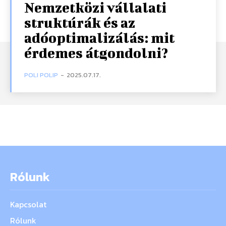
Nemzetközi vállalati
struktúrák és az
adóoptimalizálás: mit
érdemes átgondolni?
POLI POLIP
-
2025.07.17.
Rólunk
Kapcsolat
Rólunk