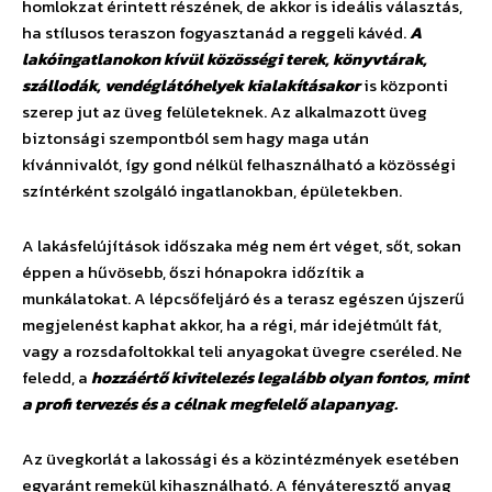
homlokzat érintett részének, de akkor is ideális választás,
ha stílusos teraszon fogyasztanád a reggeli kávéd.
A
lakóingatlanokon kívül közösségi terek, könyvtárak,
szállodák, vendéglátóhelyek kialakításakor
is központi
szerep jut az üveg felületeknek. Az alkalmazott üveg
biztonsági szempontból sem hagy maga után
kívánnivalót, így gond nélkül felhasználható a közösségi
színtérként szolgáló ingatlanokban, épületekben.
A lakásfelújítások időszaka még nem ért véget, sőt, sokan
éppen a hűvösebb, őszi hónapokra időzítik a
munkálatokat. A lépcsőfeljáró és a terasz egészen újszerű
megjelenést kaphat akkor, ha a régi, már idejétmúlt fát,
vagy a rozsdafoltokkal teli anyagokat üvegre cseréled. Ne
feledd, a
hozzáértő kivitelezés legalább olyan fontos, mint
a profi tervezés és a célnak megfelelő alapanyag.
Az üvegkorlát a lakossági és a közintézmények esetében
egyaránt remekül kihasználható. A fényáteresztő anyag