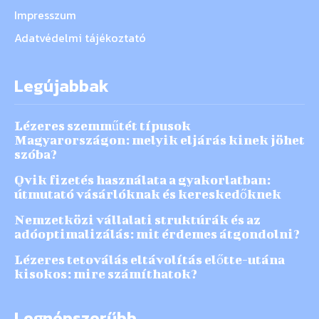
Impresszum
Adatvédelmi tájékoztató
Legújabbak
Lézeres szemműtét típusok
Magyarországon: melyik eljárás kinek jöhet
szóba?
Qvik fizetés használata a gyakorlatban:
útmutató vásárlóknak és kereskedőknek
Nemzetközi vállalati struktúrák és az
adóoptimalizálás: mit érdemes átgondolni?
Lézeres tetoválás eltávolítás előtte-utána
kisokos: mire számíthatok?
Legnépszerűbb