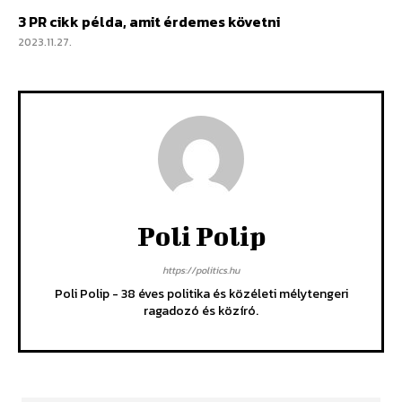
3 PR cikk példa, amit érdemes követni
2023.11.27.
Poli Polip
https://politics.hu
Poli Polip - 38 éves politika és közéleti mélytengeri
ragadozó és közíró.