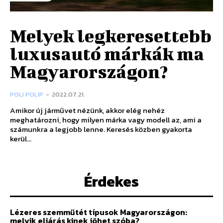
Melyek legkeresettebb
luxusautó márkák ma
Magyarországon?
POLI POLIP
-
2022.07.21.
Amikor új járművet nézünk, akkor elég nehéz
meghatározni, hogy milyen márka vagy modell az, ami a
számunkra a legjobb lenne. Keresés közben gyakorta
kerül...
Érdekes
Lézeres szemműtét típusok Magyarországon:
melyik eljárás kinek jöhet szóba?