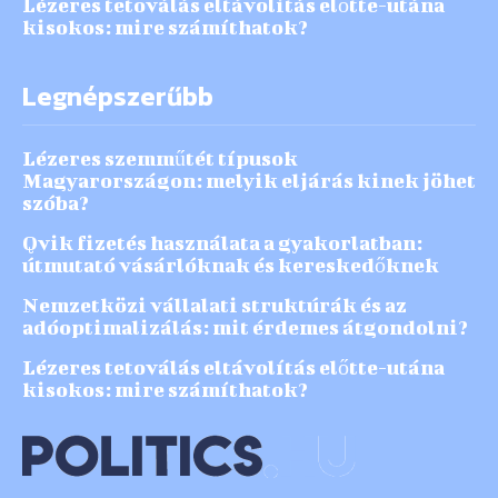
Lézeres tetoválás eltávolítás előtte-utána
kisokos: mire számíthatok?
Legnépszerűbb
Lézeres szemműtét típusok
Magyarországon: melyik eljárás kinek jöhet
szóba?
Qvik fizetés használata a gyakorlatban:
útmutató vásárlóknak és kereskedőknek
Nemzetközi vállalati struktúrák és az
adóoptimalizálás: mit érdemes átgondolni?
Lézeres tetoválás eltávolítás előtte-utána
kisokos: mire számíthatok?