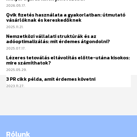
2026.05.17.
Qvik fizetés használata a gyakorlatban: útmutató
vásárlóknak és kereskedőknek
2025.11.21.
Nemzetközi vállalati struktúrák és az
adóoptimalizálás: mit érdemes átgondolni?
2025.07.17.
Lézeres tetoválás eltávolítás előtte-utána kisokos:
mire számíthatok?
2025.05.29.
3 PR cikk példa, amit érdemes követni
2023.11.27.
Rólunk