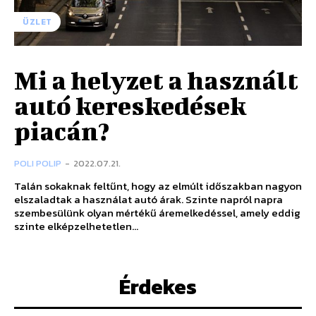
ÜZLET
Mi a helyzet a használt
autó kereskedések
piacán?
POLI POLIP
-
2022.07.21.
Talán sokaknak feltűnt, hogy az elmúlt időszakban nagyon
elszaladtak a használat autó árak. Szinte napról napra
szembesülünk olyan mértékű áremelkedéssel, amely eddig
szinte elképzelhetetlen...
Érdekes