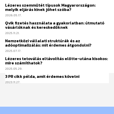
Lézeres szemműtét típusok Magyarországon:
melyik eljárás kinek jöhet szóba?
2026.05.17.
Qvik fizetés használata a gyakorlatban: útmutató
vásárlóknak és kereskedőknek
2025.11.21.
Nemzetközi vállalati struktúrák és az
adóoptimalizálás: mit érdemes átgondolni?
2025.07.17.
Lézeres tetoválás eltávolítás előtte-utána kisokos:
mire számíthatok?
2025.05.29.
3 PR cikk példa, amit érdemes követni
2023.11.27.