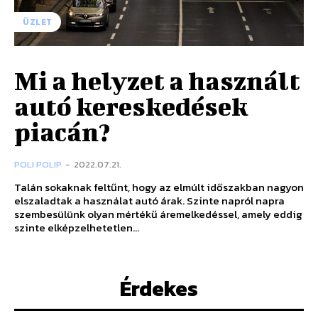
ÜZLET
Mi a helyzet a használt
autó kereskedések
piacán?
POLI POLIP
-
2022.07.21.
Talán sokaknak feltűnt, hogy az elmúlt időszakban nagyon
elszaladtak a használat autó árak. Szinte napról napra
szembesülünk olyan mértékű áremelkedéssel, amely eddig
szinte elképzelhetetlen...
Érdekes