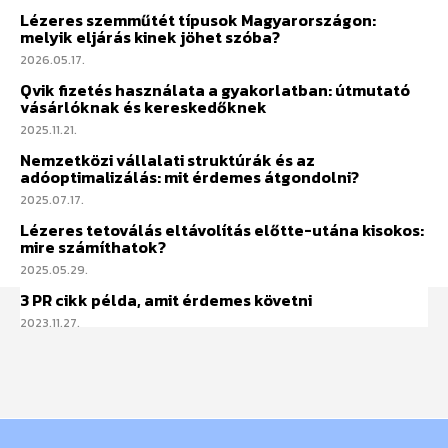
Lézeres szemműtét típusok Magyarországon:
melyik eljárás kinek jöhet szóba?
2026.05.17.
Qvik fizetés használata a gyakorlatban: útmutató
vásárlóknak és kereskedőknek
2025.11.21.
Nemzetközi vállalati struktúrák és az
adóoptimalizálás: mit érdemes átgondolni?
2025.07.17.
Lézeres tetoválás eltávolítás előtte-utána kisokos:
mire számíthatok?
2025.05.29.
3 PR cikk példa, amit érdemes követni
2023.11.27.