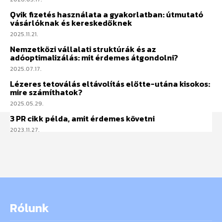
Qvik fizetés használata a gyakorlatban: útmutató
vásárlóknak és kereskedőknek
2025.11.21.
Nemzetközi vállalati struktúrák és az
adóoptimalizálás: mit érdemes átgondolni?
2025.07.17.
Lézeres tetoválás eltávolítás előtte-utána kisokos:
mire számíthatok?
2025.05.29.
3 PR cikk példa, amit érdemes követni
2023.11.27.
Rólunk