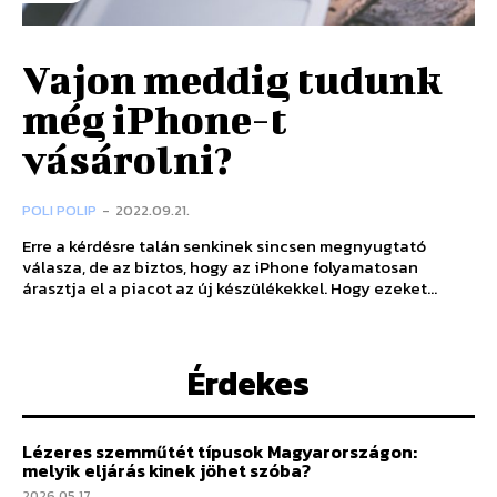
Vajon meddig tudunk
még iPhone-t
vásárolni?
POLI POLIP
-
2022.09.21.
Erre a kérdésre talán senkinek sincsen megnyugtató
válasza, de az biztos, hogy az iPhone folyamatosan
árasztja el a piacot az új készülékekkel. Hogy ezeket...
Érdekes
Lézeres szemműtét típusok Magyarországon:
melyik eljárás kinek jöhet szóba?
2026.05.17.