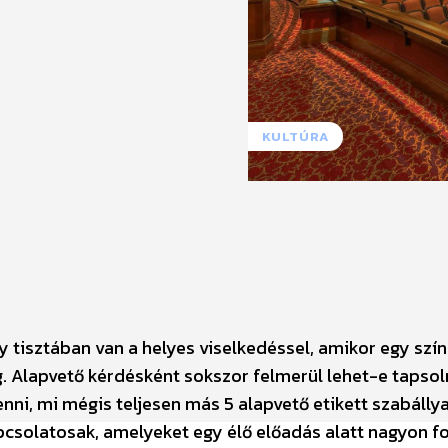
KULTÚRA
 tisztában van a helyes viselkedéssel, amikor egy szín
. Alapvető kérdésként sokszor felmerül lehet-e tapsol
nni, mi mégis teljesen más 5 alapvető etikett szabállya
pcsolatosak, amelyeket egy élő előadás alatt nagyon f