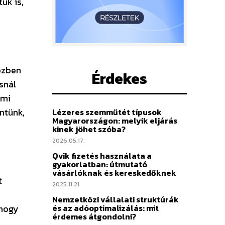
uk is,
közben
Érdekes
snál
emi
öntünk,
Lézeres szemműtét típusok
Magyarországon: melyik eljárás
kinek jöhet szóba?
2026.05.17.
Qvik fizetés használata a
gyakorlatban: útmutató
vásárlóknak és kereskedőknek
t
2025.11.21.
Nemzetközi vállalati struktúrák
 hogy
és az adóoptimalizálás: mit
érdemes átgondolni?