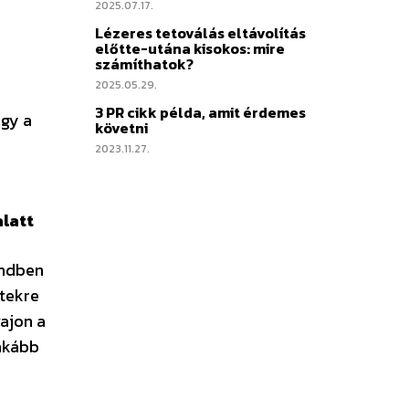
2025.07.17.
Lézeres tetoválás eltávolítás
előtte-utána kisokos: mire
számíthatok?
2025.05.29.
3 PR cikk példa, amit érdemes
ogy a
követni
2023.11.27.
alatt
endben
etekre
ajon a
inkább