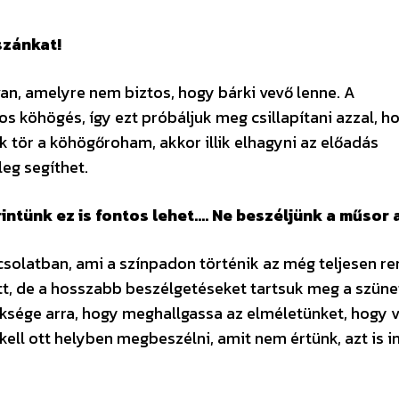
szánkat!
an, amelyre nem biztos, hogy bárki vevő lenne. A
s köhögés, így ezt próbáljuk meg csillapítani azzal, h
k tör a köhögőroham, akkor illik elhagyni az előadás
leg segíthet.
rintünk ez is fontos lehet…. Ne beszéljünk a műsor 
solatban, ami a színpadon történik az még teljesen r
tt, de a hosszabb beszélgetéseket tartsuk meg a szün
ksége arra, hogy meghallgassa az elméletünket, hogy v
kell ott helyben megbeszélni, amit nem értünk, azt is 