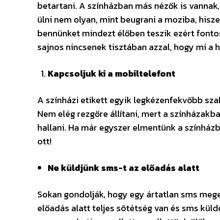
betartani. A színházban más nézők is vannak,
ülni nem olyan, mint beugrani a moziba, hisz
bennünket mindezt élőben teszik ezért fontos
sajnos nincsenek tisztában azzal, hogy mi a h
Kapcsoljuk ki a mobiltelefont
A színházi etikett egyik legkézenfekvőbb sza
Nem elég rezgőre állítani, mert a színházakba
hallani. Ha már egyszer elmentünk a színházb
ott!
Ne küldjünk sms-t az előadás alatt
Sokan gondolják, hogy egy ártatlan sms meg
előadás alatt teljes sötétség van és sms küldé