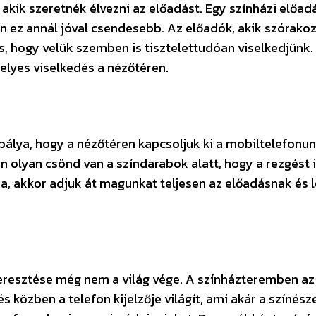
 akik szeretnék élvezni az előadást. Egy színházi előa
en ez annál jóval csendesebb. Az előadók, akik szórako
, hogy velük szemben is tisztelettudóan viselkedjünk.
elyes viselkedés a nézőtéren.
bálya, hogy a nézőtéren kapcsoljuk ki a mobiltelefonun
n olyan csönd van a színdarabok alatt, hogy a rezgést 
a, akkor adjuk át magunkat teljesen az előadásnak és 
eresztése még nem a világ vége. A színházteremben az
s közben a telefon kijelzője világít, ami akár a színész