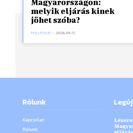
Magyarországon:
melyik eljárás kinek
jöhet szóba?
POLI POLIP
-
2026.05.17.
Rólunk
Legú
Kapcsolat
Lézere
Magyar
Rólunk
eljárá