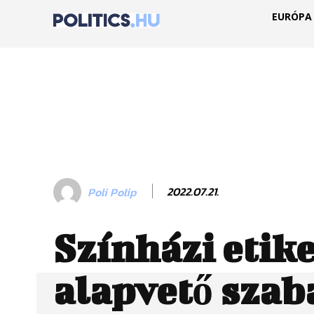
EURÓPA
2022.07.21.
Poli Polip
Színházi etike
alapvető szab