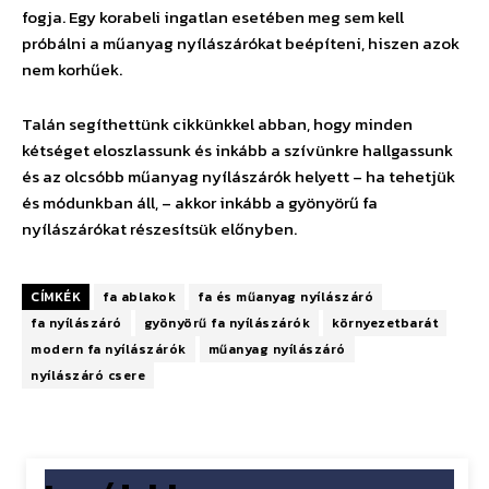
fogja. Egy korabeli ingatlan esetében meg sem kell
próbálni a műanyag nyílászárókat beépíteni, hiszen azok
nem korhűek.
Talán segíthettünk cikkünkkel abban, hogy minden
kétséget eloszlassunk és inkább a szívünkre hallgassunk
és az olcsóbb műanyag nyílászárók helyett – ha tehetjük
és módunkban áll, – akkor inkább a gyönyörű fa
nyílászárókat részesítsük előnyben.
CÍMKÉK
fa ablakok
fa és műanyag nyílászáró
fa nyílászáró
gyönyörű fa nyílászárók
környezetbarát
modern fa nyílászárók
műanyag nyílászáró
nyílászáró csere