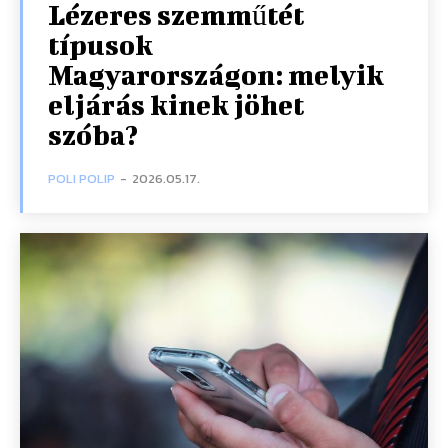
Lézeres szemműtét
típusok
Magyarországon: melyik
eljárás kinek jöhet
szóba?
POLI POLIP
-
2026.05.17.