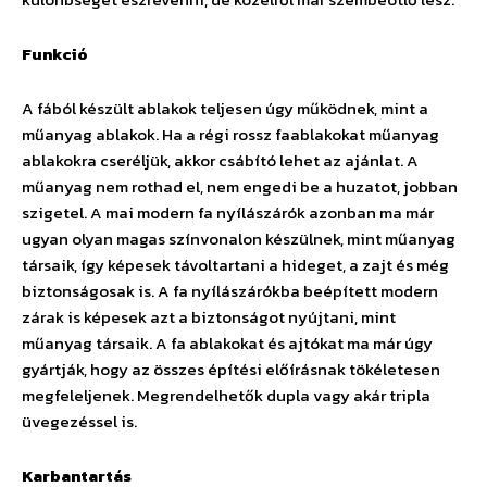
Funkció
A fából készült ablakok teljesen úgy működnek, mint a
műanyag ablakok. Ha a régi rossz faablakokat műanyag
ablakokra cseréljük, akkor csábító lehet az ajánlat. A
műanyag nem rothad el, nem engedi be a huzatot, jobban
szigetel. A mai modern fa nyílászárók azonban ma már
ugyan olyan magas színvonalon készülnek, mint műanyag
társaik, így képesek távoltartani a hideget, a zajt és még
biztonságosak is. A fa nyílászárókba beépített modern
zárak is képesek azt a biztonságot nyújtani, mint
műanyag társaik. A fa ablakokat és ajtókat ma már úgy
gyártják, hogy az összes építési előírásnak tökéletesen
megfeleljenek. Megrendelhetők dupla vagy akár tripla
üvegezéssel is.
Karbantartás