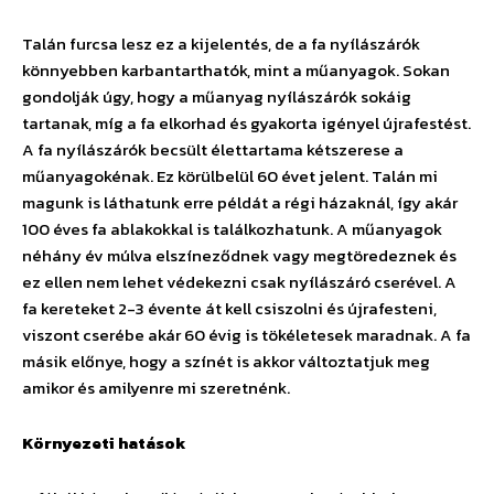
Talán furcsa lesz ez a kijelentés, de a fa nyílászárók
könnyebben karbantarthatók, mint a műanyagok. Sokan
gondolják úgy, hogy a műanyag nyílászárók sokáig
tartanak, míg a fa elkorhad és gyakorta igényel újrafestést.
A fa nyílászárók becsült élettartama kétszerese a
műanyagokénak. Ez körülbelül 60 évet jelent. Talán mi
magunk is láthatunk erre példát a régi házaknál, így akár
100 éves fa ablakokkal is találkozhatunk. A műanyagok
néhány év múlva elszíneződnek vagy megtöredeznek és
ez ellen nem lehet védekezni csak nyílászáró cserével. A
fa kereteket 2-3 évente át kell csiszolni és újrafesteni,
viszont cserébe akár 60 évig is tökéletesek maradnak. A fa
másik előnye, hogy a színét is akkor változtatjuk meg
amikor és amilyenre mi szeretnénk.
Környezeti hatások