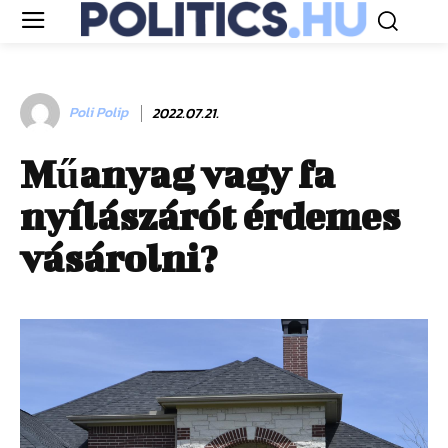
Poli Polip
2022.07.21.
Műanyag vagy fa
nyílászárót érdemes
vásárolni?