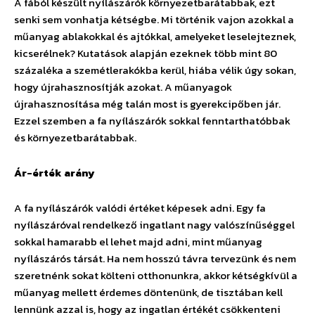
A fából készült nyílászárók környezetbarátabbak, ezt
senki sem vonhatja kétségbe. Mi történik vajon azokkal a
műanyag ablakokkal és ajtókkal, amelyeket leselejteznek,
kicserélnek? Kutatások alapján ezeknek több mint 80
százaléka a szemétlerakókba kerül, hiába vélik úgy sokan,
hogy újrahasznosítják azokat. A műanyagok
újrahasznosítása még talán most is gyerekcipőben jár.
Ezzel szemben a fa nyílászárók sokkal fenntarthatóbbak
és környezetbarátabbak.
Ár-érték arány
A fa nyílászárók valódi értéket képesek adni. Egy fa
nyílászáróval rendelkező ingatlant nagy valószínűséggel
sokkal hamarabb el lehet majd adni, mint műanyag
nyílászárós társát. Ha nem hosszú távra tervezünk és nem
szeretnénk sokat költeni otthonunkra, akkor kétségkívül a
műanyag mellett érdemes döntenünk, de tisztában kell
lennünk azzal is, hogy az ingatlan értékét csökkenteni