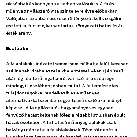
olcsóbbak és könnyebb a karbantartásuk is. A fa és
műanyag nyílászáró vita szinte évre évre előbukkan.
Valójában azonban összesen 5 tényezőt kell vizsgálni:
esztétika, funkció, karbantartás, környezeti hatás és ár-
érték arány.
Esztétika
A fa ablakok kinézetét semmi sem múlhatja felül. Kevesen
szállnának vitába ezzel a kijelentéssel. Akár új építésű
akár régi építésű ingatlanról van szó, a fa szépsége
mindegyik esetében jobban mutat. A fa természetes
tulajdonságokkal rendelkezik és a műanyag
alternatívákkal szemben egyértelmű esztétikai előnyt
képvisel. A fa nyílászárók hagyományos és egyben
fényűző hatást keltenek főleg a régebbi stílusban épült
házak esetében. A fa hatású műanyag ablakok csak
halvány utánzatai a fa ablakoknak. Távolról nehéz a
különbséget észrevenni, de közelről már szembeötlő lesz.