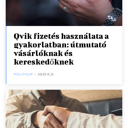
Qvik fizetés használata a
gyakorlatban: útmutató
vásárlóknak és
kereskedőknek
POLI POLIP
-
2025.11.21.