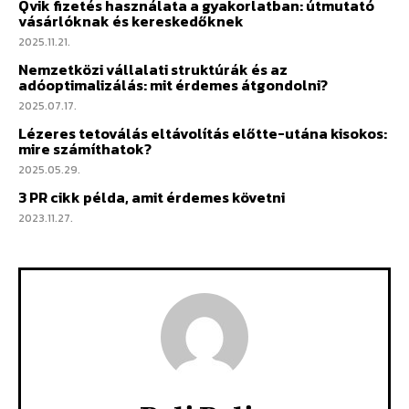
Qvik fizetés használata a gyakorlatban: útmutató
vásárlóknak és kereskedőknek
2025.11.21.
Nemzetközi vállalati struktúrák és az
adóoptimalizálás: mit érdemes átgondolni?
2025.07.17.
Lézeres tetoválás eltávolítás előtte-utána kisokos:
mire számíthatok?
2025.05.29.
3 PR cikk példa, amit érdemes követni
2023.11.27.