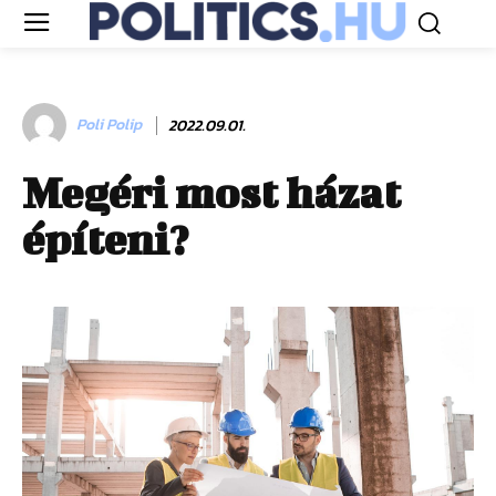
Poli Polip
2022.09.01.
Megéri most házat
építeni?