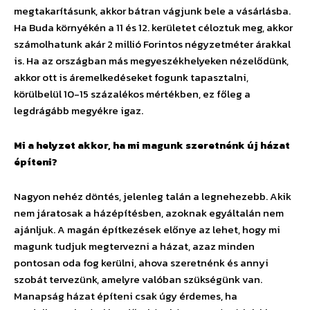
megtakarításunk, akkor bátran vágjunk bele a vásárlásba.
Ha Buda környékén a 11 és 12. kerületet céloztuk meg, akkor
számolhatunk akár 2 millió Forintos négyzetméter árakkal
is. Ha az országban más megyeszékhelyeken nézelődünk,
akkor ott is áremelkedéseket fogunk tapasztalni,
körülbelül 10-15 százalékos mértékben, ez főleg a
legdrágább megyékre igaz.
Mi a helyzet akkor, ha mi magunk szeretnénk új házat
építeni?
Nagyon nehéz döntés, jelenleg talán a legnehezebb. Akik
nem járatosak a házépítésben, azoknak egyáltalán nem
ajánljuk. A magán építkezések előnye az lehet, hogy mi
magunk tudjuk megtervezni a házat, azaz minden
pontosan oda fog kerülni, ahova szeretnénk és annyi
szobát tervezünk, amelyre valóban szükségünk van.
Manapság házat építeni csak úgy érdemes, ha