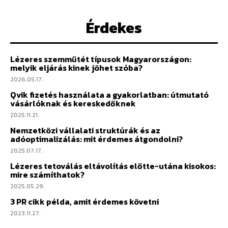
Érdekes
Lézeres szemműtét típusok Magyarországon:
melyik eljárás kinek jöhet szóba?
2026.05.17.
Qvik fizetés használata a gyakorlatban: útmutató
vásárlóknak és kereskedőknek
2025.11.21.
Nemzetközi vállalati struktúrák és az
adóoptimalizálás: mit érdemes átgondolni?
2025.07.17.
Lézeres tetoválás eltávolítás előtte-utána kisokos:
mire számíthatok?
2025.05.29.
3 PR cikk példa, amit érdemes követni
2023.11.27.