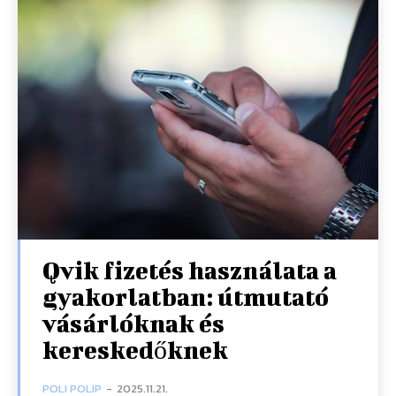
Qvik fizetés használata a
gyakorlatban: útmutató
vásárlóknak és
kereskedőknek
POLI POLIP
-
2025.11.21.