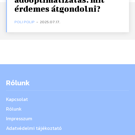
érdemes átgondolni?
POLI POLIP
-
2025.07.17.
Rólunk
Kapcsolat
Rólunk
Impresszum
Adatvédelmi tájékoztató