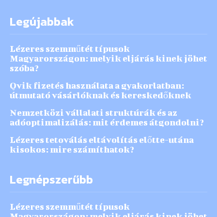
Legújabbak
Lézeres szemműtét típusok
Magyarországon: melyik eljárás kinek jöhet
szóba?
Qvik fizetés használata a gyakorlatban:
útmutató vásárlóknak és kereskedőknek
Nemzetközi vállalati struktúrák és az
adóoptimalizálás: mit érdemes átgondolni?
Lézeres tetoválás eltávolítás előtte-utána
kisokos: mire számíthatok?
Legnépszerűbb
Lézeres szemműtét típusok
Magyarországon: melyik eljárás kinek jöhet