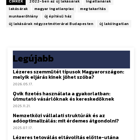
CÍMKÉK
2022-ben az új lakásárak
ingatlanárak
lakásárak
magyar ingatlanpiac
megtakarítás
munkaerőhiány
új építésű ház
új lakásárak négyzetméterárai Budapesten
új lakóingatlan
Legújabb
Lézeres szemműtét típusok Magyarországon:
melyik eljárás kinek jöhet szóba?
2026.05.17.
Qvik fizetés használata a gyakorlatban:
útmutató vásárlóknak és kereskedőknek
2025.11.21.
Nemzetközi vállalati struktúrák és az
adóoptimalizálás: mit érdemes átgondolni?
2025.07.17.
Lézeres tetoválás eltávolítás előtte-utána