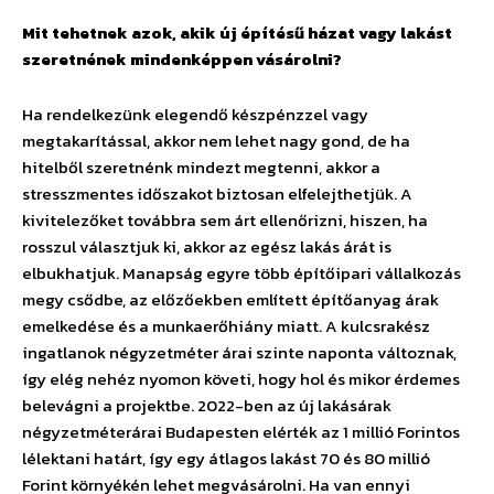
Mit tehetnek azok, akik új építésű házat vagy lakást
szeretnének mindenképpen vásárolni?
Ha rendelkezünk elegendő készpénzzel vagy
megtakarítással, akkor nem lehet nagy gond, de ha
hitelből szeretnénk mindezt megtenni, akkor a
stresszmentes időszakot biztosan elfelejthetjük. A
kivitelezőket továbbra sem árt ellenőrizni, hiszen, ha
rosszul választjuk ki, akkor az egész lakás árát is
elbukhatjuk. Manapság egyre több építőipari vállalkozás
megy csődbe, az előzőekben említett építőanyag árak
emelkedése és a munkaerőhiány miatt. A kulcsrakész
ingatlanok négyzetméter árai szinte naponta változnak,
így elég nehéz nyomon követi, hogy hol és mikor érdemes
belevágni a projektbe. 2022-ben az új lakásárak
négyzetméterárai Budapesten elérték az 1 millió Forintos
lélektani határt, így egy átlagos lakást 70 és 80 millió
Forint környékén lehet megvásárolni. Ha van ennyi