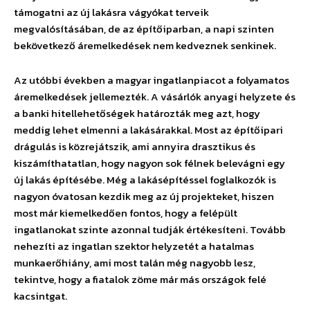
támogatni az új lakásra vágyókat terveik
megvalósításában, de az építőiparban, a napi szinten
bekövetkező áremelkedések nem kedveznek senkinek.
Az utóbbi években a magyar ingatlanpiacot a folyamatos
áremelkedések jellemezték. A vásárlók anyagi helyzete és
a banki hitellehetőségek határozták meg azt, hogy
meddig lehet elmenni a lakásárakkal. Most az építőipari
drágulás is közrejátszik, ami annyira drasztikus és
kiszámíthatatlan, hogy nagyon sok félnek belevágni egy
új lakás építésébe. Még a lakásépítéssel foglalkozók is
nagyon óvatosan kezdik meg az új projekteket, hiszen
most már kiemelkedően fontos, hogy a felépült
ingatlanokat szinte azonnal tudják értékesíteni. Tovább
nehezíti az ingatlan szektor helyzetét a hatalmas
munkaerőhiány, ami most talán még nagyobb lesz,
tekintve, hogy a fiatalok zöme már más országok felé
kacsintgat.