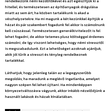
rendelkezünk némi kezdőtökével és azt egészítjük ki a
hitellel, és természetesen az építőanyagok drágulása
miatt az sem árt, ha közben tartalékunk is akad a
vészhelyzetekre. Ha mi magunk a két kezünkkel építjük a
házat és pár szakembert fogadunk fel akkor is számolnunk
kell csúszással. Természetesen generálkivitelezőt is fel
lehet fogadni, de akkor tetemes plusz költséggel érdemes
számolni, de így viszont lehetséges, hogy némi stressztől
is megszabadulunk. Ezt a lehetőséget azoknak ajánljuk,
akik jól tűrik a stresszt és tényleg rendelkeznek
tartalékkal.
Láthatjuk, hogy jelenleg talán az a legegyszerűbb
megoldás, ha maradunk a meglévő ingatlanba, amelyet
nagyon szépen fel lehet újítani. Ha mindenképpen
környezetváltozásra vágyunk, akkor inkább nézelődjünk a
használt lakások és házak kínálatában.