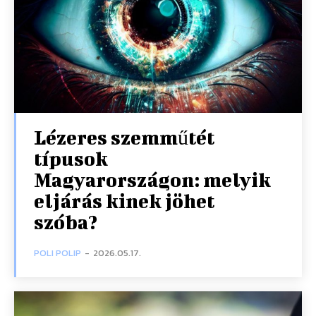
Lézeres szemműtét
típusok
Magyarországon: melyik
eljárás kinek jöhet
szóba?
POLI POLIP
-
2026.05.17.