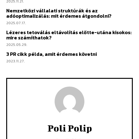
2025.11.21.
Nemzetközi vállalati struktúrák és az
adóoptimalizálás: mit érdemes átgondolni?
2025.07.17.
Lézeres tetoválás eltávolítás előtte-utána kisokos:
mire számíthatok?
2025.05.29.
3 PR cikk példa, amit érdemes követni
2023.11.27.
Poli Polip