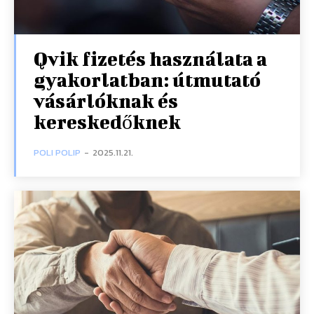
Qvik fizetés használata a
gyakorlatban: útmutató
vásárlóknak és
kereskedőknek
POLI POLIP
-
2025.11.21.