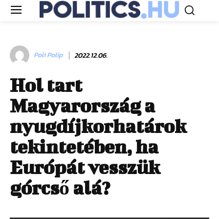
Poli Polip
2022.12.06.
Hol tart
Magyarország a
nyugdíjkorhatárok
tekintetében, ha
Európát vesszük
górcső alá?