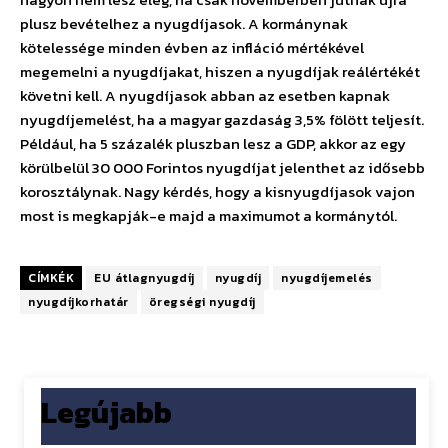
plusz bevételhez a nyugdíjasok. A kormánynak
kötelessége minden évben az infláció mértékével
megemelni a nyugdíjakat, hiszen a nyugdíjak reálértékét
követni kell. A nyugdíjasok abban az esetben kapnak
nyugdíjemelést, ha a magyar gazdaság 3,5% fölött teljesít.
Például, ha 5 százalék pluszban lesz a GDP, akkor az egy
körülbelül 30 000 Forintos nyugdíjat jelenthet az idősebb
korosztálynak. Nagy kérdés, hogy a kisnyugdíjasok vajon
most is megkapják-e majd a maximumot a kormánytól.
CÍMKÉK
EU átlagnyugdíj
nyugdíj
nyugdíjemelés
nyugdíjkorhatár
öregségi nyugdíj
Legújabb