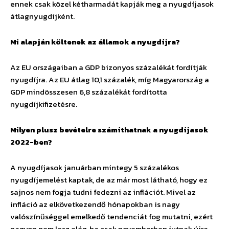
ennek csak közel kétharmadát kapják meg a nyugdíjasok
átlagnyugdíjként.
Mi alapján költenek az államok a nyugdíjra?
Az EU országaiban a GDP bizonyos százalékát fordítják
nyugdíjra. Az EU átlag 10,1 százalék, míg Magyarország a
GDP mindösszesen 6,8 százalékát fordította
nyugdíjkifizetésre.
Milyen plusz bevételre számíthatnak a nyugdíjasok
2022-ben?
A nyugdíjasok januárban mintegy 5 százalékos
nyugdíjemelést kaptak, de az már most látható, hogy ez
sajnos nem fogja tudni fedezni az inflációt. Mivel az
infláció az elkövetkezendő hónapokban is nagy
valószínűséggel emelkedő tendenciát fog mutatni, ezért
nagyon nem lesz elég, ha csak novemberben jutnak újra