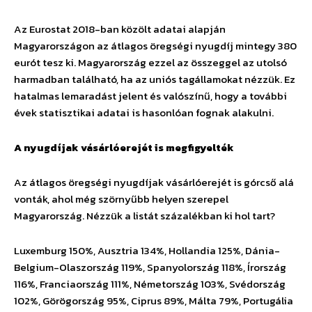
Az Eurostat 2018-ban közölt adatai alapján
Magyarországon az átlagos öregségi nyugdíj mintegy 380
eurót tesz ki. Magyarország ezzel az összeggel az utolsó
harmadban található, ha az uniós tagállamokat nézzük. Ez
hatalmas lemaradást jelent és valószínű, hogy a további
évek statisztikai adatai is hasonlóan fognak alakulni.
A nyugdíjak vásárlóerejét is megfigyelték
Az átlagos öregségi nyugdíjak vásárlóerejét is górcső alá
vonták, ahol még szörnyűbb helyen szerepel
Magyarország. Nézzük a listát százalékban ki hol tart?
Luxemburg 150%, Ausztria 134%, Hollandia 125%, Dánia-
Belgium-Olaszország 119%, Spanyolország 118%, Írország
116%, Franciaország 111%, Németország 103%, Svédország
102%, Görögország 95%, Ciprus 89%, Málta 79%, Portugália