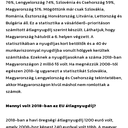
76%, Lengyelország 74%, Szlovénia és Csehország 59%,
Magyarország 51%. Mögöttünk már csak Szlovákia,
Románia, Észtország, Horvátország, Litvánia, Lettország és
Bulgária áll. Ez a statisztika a vásárlóerő-prioritáson
számított átlagnyugdíj szerint készült. Láthatjuk, hogy
Magyarország hátulról a 6. helyen végzett. A
statisztikában a nyugdíjas kort betöltők és a 40 év
munkaviszonnyal nyugdíjba vonult hölgyek kerültek
számításba. Ezeknek a nyugdíjasoknak a száma 2018-ban
Magyarországon 2 millió fő volt. Ha megnézzük 2008-tól
egészen 2018-ig ugyanezt a statisztikát Szlovákia,
Magyarország, Lengyelország és Csehország tekintetében,
akkor Magyarországon kívül máshol nem romlottak a
számok.
Mennyi volt 2018-ban az EU átlagnyugdíj?
2018-ban a havi öregségi átlagnyugdíj 1200 euró volt,
amely 2008-hoz képest 240 euróval volt több. A magyar