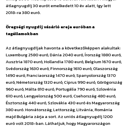
átlagnyugdíj 30 eurót emelkedett 10 év alatt, így lett
2018-ra 380 euró.
Öregségi nyugdíj vásárló ereje euróban a
tagállamokban
Az átlagnyugdíjak havonta a következőképpen alakultak:
Luxemburg 2580 euró, Dánia 2040 euró, Írország 1880 euró,
Ausztria 1870 euró, Hollandia 1780 euró, Belgium 1670 euró,
Svédország 1630 euró, Finnország 1610 euró, Olaszország
1490 euró, Franciaország 1470 euró, Spanyolország 1370
euró, Németország 1320 euró, Ciprus 990 euró, Görögország
960 euró, Málta 810 euró, Portugália 790 euró, Szlovénia
610 euró, Lengyelország 500 euró, Csehország 480 euró,
Észtország 440 euró, Szlovákia 430 euró és Magyarország
380 euró. Horvátország, Lettország, Litvánia, Románia
majd Bulgária zárja a sort. Az uniós átlagnyugdíj 1200
euró volt 2018-ban. Láthatjuk, hogy Magyarországon